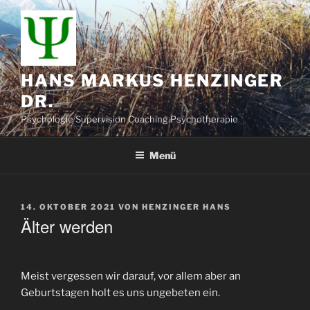
Zum
Inhalt
springen
HANS MARKUS HENZINGER
DR.
Psychologie Supervision Coaching Psychotherapie
Menü
VERÖFFENTLICHT
14. OKTOBER 2021
VON
HENZINGER HANS
AM
Älter werden
Meist vergessen wir darauf, vor allem aber an
Geburtstagen holt es uns ungebeten ein.