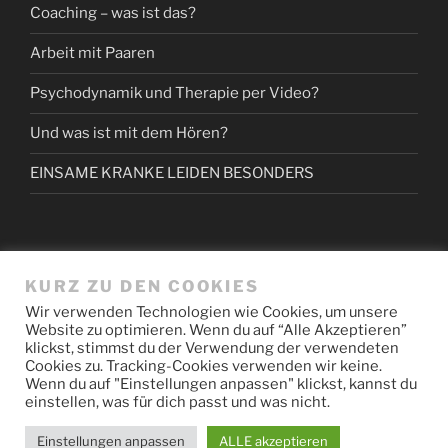
Coaching – was ist das?
Arbeit mit Paaren
Psychodynamik und Therapie per Video?
Und was ist mit dem Hören?
EINSAME KRANKE LEIDEN BESONDERS
KURZ ZU DEN COOKIES
NEUESTE KOMMENTARE
Wir verwenden Technologien wie Cookies, um unsere
Website zu optimieren. Wenn du auf “Alle Akzeptieren”
klickst, stimmst du der Verwendung der verwendeten
Cookies zu. Tracking-Cookies verwenden wir keine.
Wenn du auf "Einstellungen anpassen" klickst, kannst du
einstellen, was für dich passt und was nicht.
Datenschutz/Impressum
Stolz präsentiert von WordPress
Einstellungen anpassen
ALLE akzeptieren