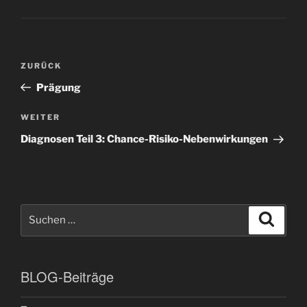
Beitragsnavigation
Vorheriger
ZURÜCK
Beitrag
Prägung
Nächster
WEITER
Beitrag
Diagnosen Teil 3: Chance-Risiko-Nebenwirkungen
Suchen
Suche
nach:
BLOG-Beiträge