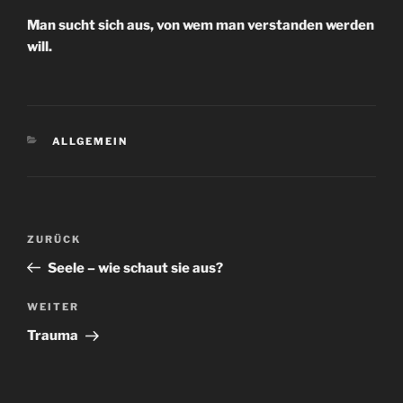
Man sucht sich aus, von wem man verstanden werden
will.
KATEGORIEN
ALLGEMEIN
Beitragsnavigation
Vorheriger
ZURÜCK
Beitrag
Seele – wie schaut sie aus?
Nächster
WEITER
Beitrag
Trauma