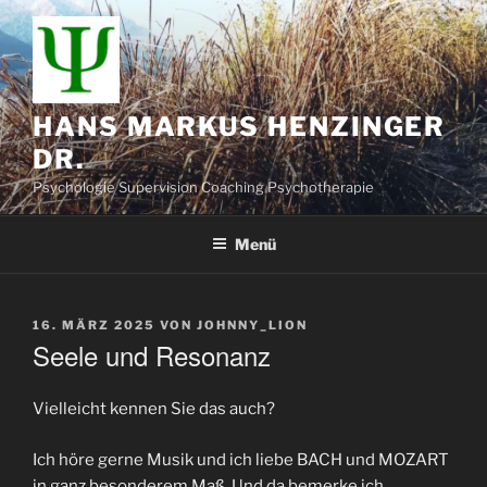
Zum
Inhalt
springen
HANS MARKUS HENZINGER
DR.
Psychologie Supervision Coaching Psychotherapie
Menü
VERÖFFENTLICHT
16. MÄRZ 2025
VON
JOHNNY_LION
AM
Seele und Resonanz
Vielleicht kennen Sie das auch?
Ich höre gerne Musik und ich liebe BACH und MOZART
in ganz besonderem Maß. Und da bemerke ich