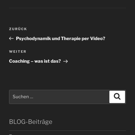
Beitragsnavigation
Vorheriger
ZURÜCK
Beitrag
Psychodynamik und Therapie per Video?
Nächster
WEITER
Beitrag
Coaching – was ist das?
Suchen
Suche
nach:
BLOG-Beiträge