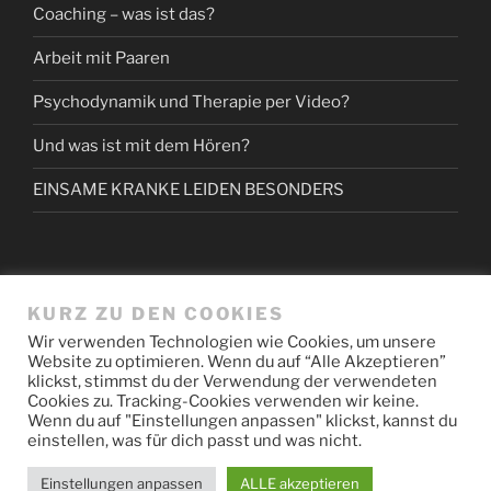
Coaching – was ist das?
Arbeit mit Paaren
Psychodynamik und Therapie per Video?
Und was ist mit dem Hören?
EINSAME KRANKE LEIDEN BESONDERS
KURZ ZU DEN COOKIES
NEUESTE KOMMENTARE
Wir verwenden Technologien wie Cookies, um unsere
Website zu optimieren. Wenn du auf “Alle Akzeptieren”
klickst, stimmst du der Verwendung der verwendeten
Cookies zu. Tracking-Cookies verwenden wir keine.
Wenn du auf "Einstellungen anpassen" klickst, kannst du
einstellen, was für dich passt und was nicht.
Datenschutz/Impressum
Stolz präsentiert von WordPress
Einstellungen anpassen
ALLE akzeptieren