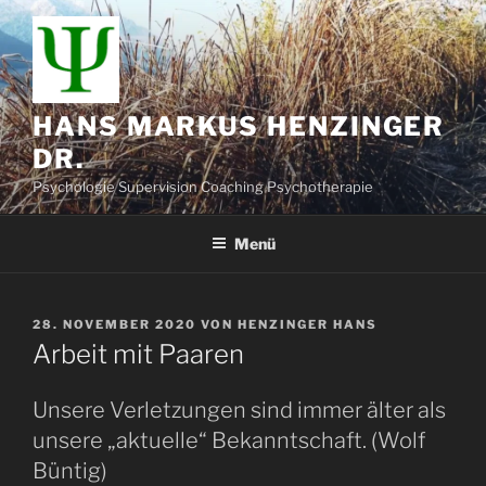
Zum
Inhalt
springen
HANS MARKUS HENZINGER
DR.
Psychologie Supervision Coaching Psychotherapie
Menü
VERÖFFENTLICHT
28. NOVEMBER 2020
VON
HENZINGER HANS
AM
Arbeit mit Paaren
Unsere Verletzungen sind immer älter als
unsere „aktuelle“ Bekanntschaft. (Wolf
Büntig)